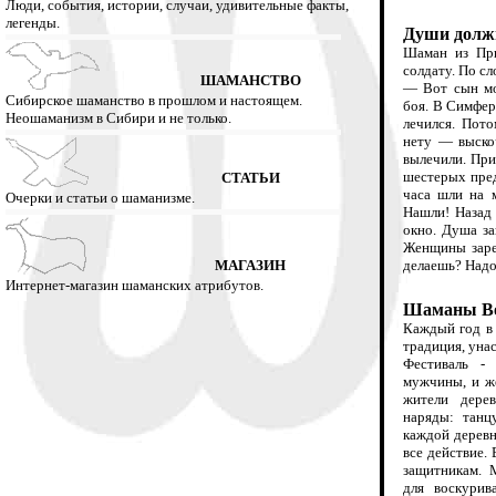
Люди, события, истории, случаи, удивительные факты,
легенды.
Души долж
Шаман из При
солдату. По сл
ШАМАНСТВО
— Вот cын мо
Сибирское шаманство в прошлом и настоящем.
боя. В Симферо
Неошаманизм в Сибири и не только.
лечился. Пот
нету — выско
вылечили. При
шестерых пред
СТАТЬИ
часа шли на 
Очерки и статьи о шаманизме.
Нашли! Назад
окно. Душа за
Женщины заре
МАГАЗИН
делаешь? Надо 
Интернет-магазин шаманских атрибутов.
Шаманы Во
Каждый год в 
традиция, уна
Фестиваль 
мужчины, и ж
жители дере
наряды: танц
каждой деревн
все действие
.
защитникам. 
для воскурив