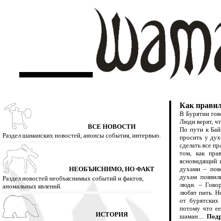
Как правил
В Бурятии гов
Люди верят, чт
ВСЕ НОВОСТИ
По пути к Бай
Раздел шаманских новостей, анонсы события, интервью.
просить у дух
сделать все п
том, как пра
ясновидящий ш
НЕОБЪЯСНИМО, НО ФАКТ
духами – повс
духам появили
Раздел новостей необъяснимых событий и фактов,
люди. – Гово
аномальных явлений.
любят пить. Н
от бурятских 
потому что ее
ИСТОРИЯ
шаман.
...
Подр