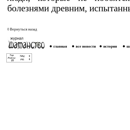
болезнями древним, испытанн
◊
Вернуться назад
●
●
●
●
главная
все новости
история
ш