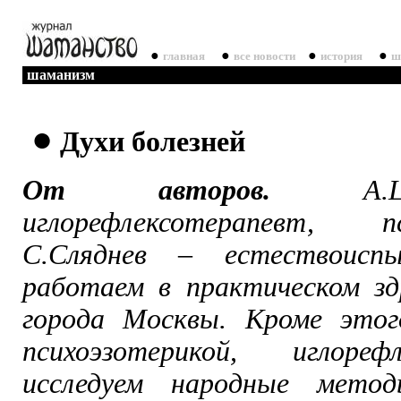
●
●
●
●
главная
все новости
история
ш
шаманизм
●
Духи болезней
От авторов.
А.Ш
иглорефлексотерапевт, пс
С.Сляднев – естествоисп
работаем в практическом зд
города Москвы. Кроме этог
психоэзотерикой, иглорефл
исследуем народные мето