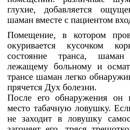
глухие, добавляется ощуще
шаман вместе с пациентом вход
Помещение, в котором пров
окуривается кусочком ко
состояние транса, шаман
лежащему больному и осмат
трансе шаман легко обнаружив
прячется Дух болезни.
После его обнаружения он 
место табачную ловушку. Есл
не заходит в ловушку самос
загоняет его, тряся трещотк