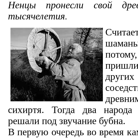
Ненцы пронесли свой дре
тысячелетия.
Считает
шаманы
потом
пришли
други
соседс
древ
сихиртя. Тогда два народ
решали под звучание бубна.
В первую очередь во время к