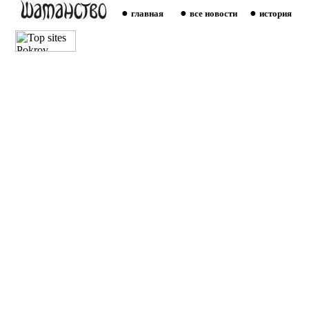
●
●
●
главная
все новости
история