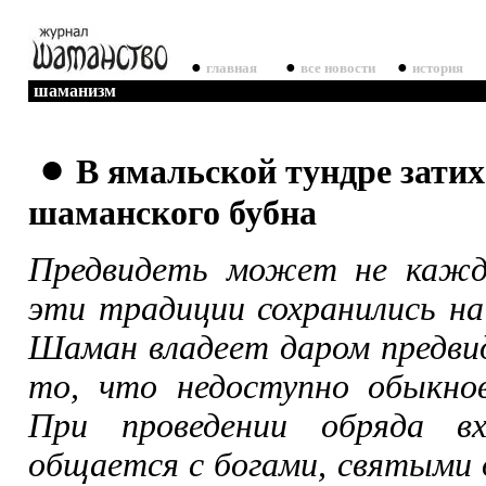
●
●
●
главная
все новости
история
шаманизм
●
В ямальской тундре затих
шаманского бубна
Предвидеть может не кажд
эти традиции сохранились на
Шаман владеет даром предви
то, что недоступно обыкнов
При проведении обряда в
общается с богами, святыми 