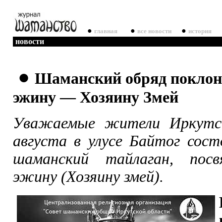
●
●
●
главная
все новости
история
новости
●
Шаманский обряд поклон
эжину — Хозяину Змей
Уважаемые жители Иркутск
августа в улусе Байтог сос
шаманский тайлаган, пос
эжину (Хозяину змей).