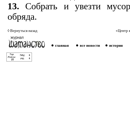
13.
Собрать и увезти мусор
обряда.
◊
Вернуться назад
«Центр 
●
●
●
главная
все новости
история