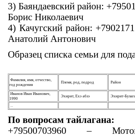
3) Баяндаевский район: +7950
Борис Николаевич
4) Качугский район: +7902171
Анатолий Антонович
Образец списка семьи для пода
Фамилия, имя, отчество,
Племя, род, подрод
Район
год рождения
Иванов Иван Иванович,
Эхирит, Ехэ абзэ
Эхирит-Булаг
1990
...
По вопросам тайлагана:
+79500703960 – Мото