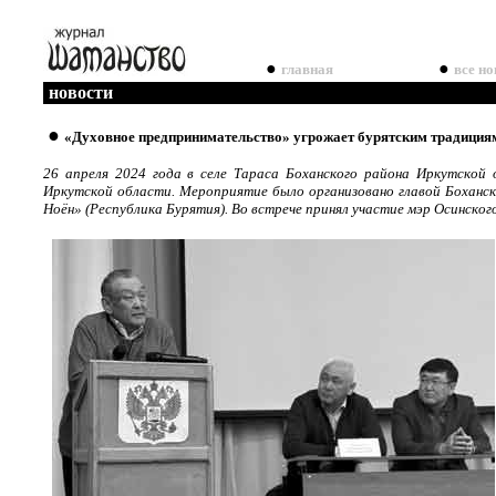
●
●
главная
все но
новости
●
«Духовное предпринимательство» угрожает бурятским традиция
26 апреля 2024 года в селе Тараса Боханского района Иркутской 
Иркутской области. Мероприятие было организовано главой Боханс
Ноён» (Республика Бурятия). Во встрече принял участие мэр Осинског