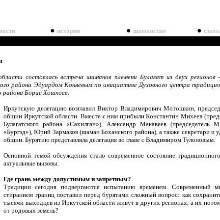
●
●
●
вости
история
шаманство
стать
м
области состоялась встреча шаманов племени Булагат из двух регионов 
кого района Эдуардом Коняевым по инициативе Духовного центра традицио
о района Борис Хошхоев.
Иркутскую делегацию возглавил Виктор Владимирович Мотошкин, председ
общин Иркутской области. Вместе с ним прибыли Константин Михеев (пр
Булагатского района «Сахилган»), Александр Макавеев (председатель
«Бургэд»), Юрий Зармаков (шаман Боханского района), а также секретари и 
общин. Бурятию представляла делегация во главе с Владимиром Тулоновым.
Основной темой обсуждения стало современное состояние традиционного
актуальные вызовы.
Где грань между допустимым и запретным?
Традиции сегодня подвергаются испытанию временем. Современный м
стиранием границ поставил перед бурятами сложный вопрос: как сохранить
тысячи выходцев из Иркутской области живут в других регионах, а их пот
от родовых земель?