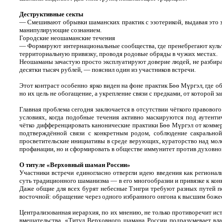
Деструктивные секты
— Смешивают обрывки шаманских практик с эзотерикой, выдавая это 
манипулирующие сознанием.
Городские неошаманские течения
— Формируют интернациональные сообщества, где пренебрегают культ
территориальную привязку, проводя родовые обряды в чужих местах.
Неошаманы зачастую просто эксплуатируют доверие людей, не разбира
десятки тысяч рублей, — пояснил один из участников встречи.
Этот контраст особенно ярко виден на фоне практик Бөө Мүргэл, где
но их цель не обогащение, а укрепление связи с предками, от которой з
Главная проблема сегодня заключается в отсутствии чёткого правово
условиях, когда подобные течения активно маскируются под аутенти
чётко дифференцировать канонические практики Бөө Мүргэл от коммер
подтверждённой связи с конкретным родом, соблюдение сакральной
просветительские инициативы в среде верующих, кураторство над мо
профанации, но и сформировать в обществе иммунитет против духовно
О титуле «Верховный шаман России»
Участники встречи единогласно отвергли идею введения как регионал
суть традиционного шаманизма — в его многообразии и привязке к конк
Даже общие для всех бурят небесные Тэнгри требуют разных путей по
восточной: обращение через одного избранного онгона к высшим бож
Централизованная иерархия, по их мнению, не только противоречит ист
вмешательства. «Титул Верховного шамана России подразумевает вл