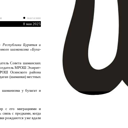
●
и
магазин
8 мая 2025
– Республики Бурятия и
нного шаманизма «Буха-
атель Совета шаманских
едседатель МРОШ Эхирит-
 МРОШ Осинского района
удаган (шаманки) местных
 шаманизма у булагат и
ир с его миграциями и
 связь с предками, когда
омки рождаются уже вдали