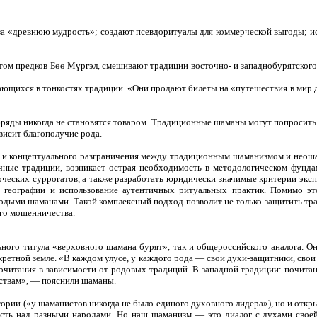
за «древнюю мудрость»; создают псевдоритуалы для коммерческой выгоды; и
ом предков Бөө Мүргэл, смешивают традиции восточно- и западнобурятског
ющихся в тонкостях традиции. «Они продают билеты на «путешествия в мир д
 обряды никогда не становятся товаром. Традиционные шаманы могут попроси
ависит благополучие рода.
го и концептуального разграничения между традиционным шаманизмом и неош
чные традиции, возникает острая необходимость в методологическом фунда
ческих суррогатов, а также разработать юридически значимые критерии эксп
 географии и использование аутентичных ритуальных практик. Помимо эт
лодыми шаманами. Такой комплексный подход позволит не только защитить т
го мошенничества.
ьного титула «верховного шамана бурят», так и общероссийского аналога. О
ретной земле. «В каждом улусе, у каждого рода — свои духи-защитники, свои
читания в зависимости от родовых традиций. В западной традиции: почитани
ествам», — пояснили шаманы.
ории («у шаманистов никогда не было единого духовного лидера»), но и откр
асть над разными народами. Но наш шаманизм — это диалог с духами своей