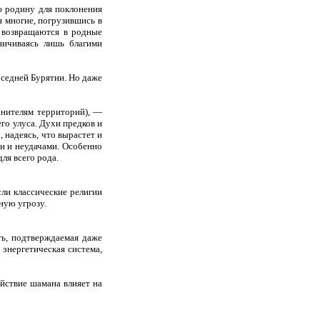
ю родину для поклонения
я многие, погрузившись в
е возвращаются в родные
ничиваясь лишь благими
оседней Бурятии. Но даже
анителям территорий), —
о улуса. Духи предков и
 надеясь, что вырастет и
ми и неудачами. Особенно
ля всего рода.
ли классические религии
ную угрозу.
ть, подтверждаемая даже
 энергетическая система,
йствие шамана влияет на