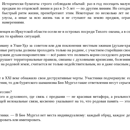
Исторически булагаты строго соблюдали обычай: раз в год посещать малу
предкам по отцовской линии и раз в 3–5 лет — по другим линиям. Но сегодн
быстрый ритм жизни, пренебрегают этим. Некоторые по несколько лет н
улусы, а иные за всю жизнь так и не ступают на землю предков, огра
намерениями.
цев из Иркутской области осели не в островах посреди Тихого океана, а в с
ких то крайних ситуаций.
аману в Улан-Удэ за советом или для поклонения местным эжинам (духам-хр
ые ритуалы должны проходить только на родине, с участием старейшин своег
ужим духам-покровителям — всё равно что поливать корни соседского дерева,
нарушает территориальные правила, связаны с духовными кризисами, болезня
 родовой земле, считается не только недействительным, но и даже опасным д
 в XXI веке обнажило свои деструктивные черты. Участники подчеркнули: ес
я, то для бурятского шаманизма Бөө Мүргэл такие ответвления несут серьез
фессию?
о и духовного, где связь с предками — не красивая метафора, а реальнос
ей нелокальные связи, косвенно указывают на то, что родовая память — это
стники. — В Бөө Мүргэл нет места индивидуализму: каждый обряд, каждое де
ировать или имитировать.