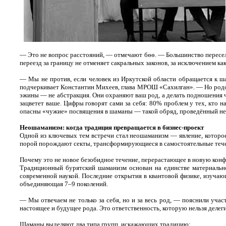
— Это не вопрос расстояний, — отмечают бөө. — Большинство переселен
переезд за границу не отменяет сакральных законов, за исключением ка
— Мы не против, если человек из Иркутской области обращается к ш
подчеркивает Константин Михеев, глава МРОШ «Сахилган». — Но родов
эжины — не абстракция. Они охраняют ваш род, а делать подношения ч
зацветет ваше. Цифры говорят сами за себя: 80% проблем у тех, кто 
опасны «чужие» посвящения в шаманы — такой обряд, проведённый не на
Неошаманизм: когда традиция превращается в бизнес-проект
Одной из ключевых тем встречи стал неошаманизм — явление, которое
порой порождают секты, трансформирующиеся в самостоятельные течени
Почему это не новое безобидное течение, перерастающее в новую кон
Традиционный бурятский шаманизм основан на единстве материальног
современной наукой. Последние открытия в квантовой физике, изучающ
объединяющая 7–9 поколений.
— Мы отвечаем не только за себя, но и за весь род, — пояснили уча
настоящее и будущее рода. Это ответственность, которую нельзя делег
Шаманы выделяют два типа групп, искажающих традицию: