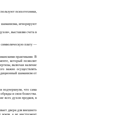
спользуют психотехники,
о шаманизма, игнорируют
ухов», выставляя счета в
ть символическую плату —
аманскими практиками. В
менте, который позволит
ертизы, включая наличие
ого важно осуществлять
радиционный шаманизм от
ни подчеркнули, что сама
 обряды и свои божества.
е всех духов предков, в
ывает двери для внешнего
 земли, а не инструмент