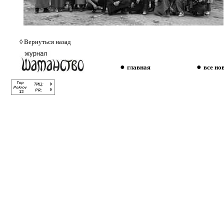
◊
Вернуться назад
●
●
главная
все но