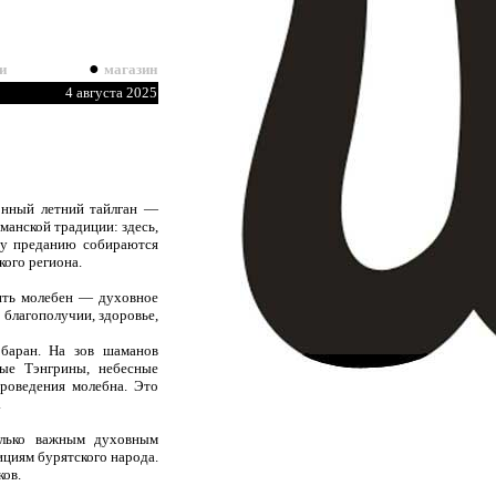
●
и
магазин
4 августа 2025
онный летний тайлган —
манской традиции: здесь,
му преданию собираются
ого региона.
ить молебен — духовное
благополучии, здоровье,
баран. На зов шаманов
ые Тэнгрины, небесные
проведения молебна. Это
.
олько важным духовным
ициям бурятского народа.
ков.