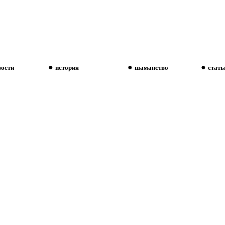
●
●
●
вости
история
шаманство
стать