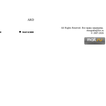
ARD
All Rights Reserved. Все права защищены.
etnografia@list.ru
●
и
магазин
© 2007
-2026