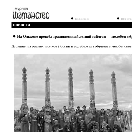
●
●
главная
все но
новости
●
На Ольхоне прошёл традиционный летний тайлган — молебен «А
Шаманы из разных уголков России и зарубежья собрались, чтобы сов