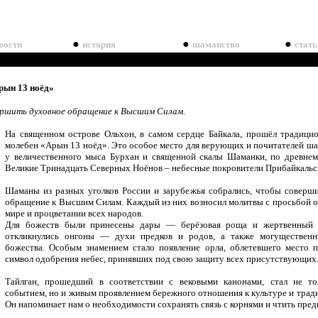
●
●
●
вости
история
шаманство
стать
рын 13 ноёд»
ершить духовное обращение к Высшим Силам.
На священном острове Ольхон, в самом сердце Байкала, прошёл традици
молебен «Арын 13 ноёд». Это особое место для верующих и почитателей ша
у величественного мыса Бурхан и священной скалы Шаманки, по древне
Великие Тринадцать Северных Ноёнов – небесные покровители Прибайкальск
Шаманы из разных уголков России и зарубежья собрались, чтобы соверш
обращение к Высшим Силам. Каждый из них возносил молитвы с просьбой о 
мире и процветании всех народов.
Для божеств были принесены дары — берёзовая роща и жертвенный 
откликнулись онгоны — духи предков и родов, а также могущественн
божества. Особым знамением стало появление орла, облетевшего место 
символ одобрения небес, принявших под свою защиту всех присутствующих
Тайлган, прошедший в соответствии с вековыми канонами, стал не т
событием, но и живым проявлением бережного отношения к культуре и трад
Он напоминает нам о необходимости сохранять связь с корнями и чтить пред