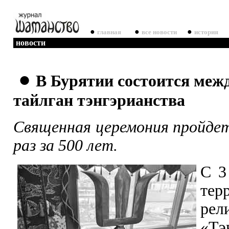
●
●
●
главная
все новости
история
новости
●
В Бурятии состоится ме
тайлган тэнгэрианства
Священная церемония пройдет
раз за 500 лет.
С 3
тер
рел
«Т