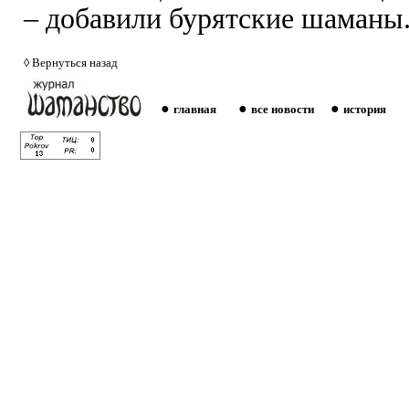
– добавили бурятские шаманы
◊
Вернуться назад
●
●
●
главная
все новости
история