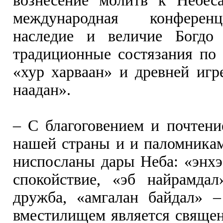
вознесение молитв к Небес
международная конферен
наследие и величие Богдо
традиционные состязания по 
«хур харваан» и древней игр
наадан».
– С благоговением и почтен
нашей страны и и паломникам
ниспосланы дары Неба: «энхэ
спокойствие, «эб найрамда
дружба, «амгалан байдал» –
вместилищем является священ