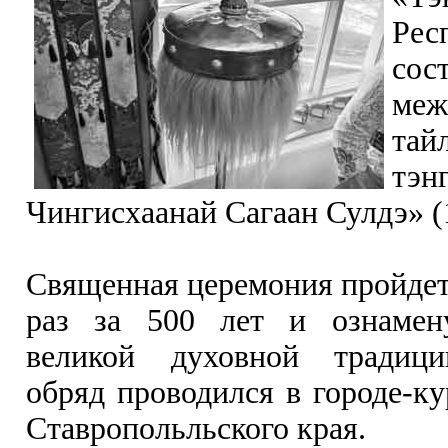
Рес
сос
меж
тай
тэн
Чингисхаанай Сагаан Сулдэ» (
Священная церемония пройдет
раз за 500 лет и ознамен
великой духовной традиц
обряд проводился в городе-ку
Ставропольльского края.