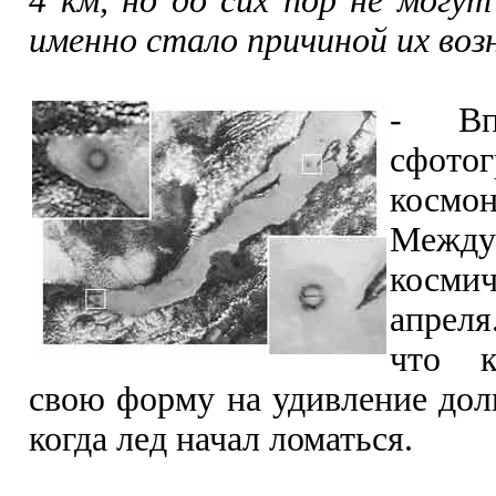
4 км, но до сих пор не могу
именно стало причиной их воз
-
В
сфотог
кос
Между
космич
апреля
что к
свою форму на удивление долг
когда лед начал ломаться.