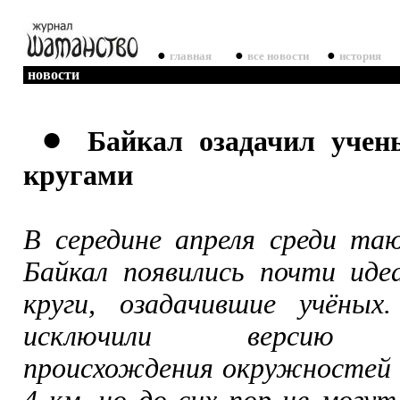
●
●
●
главная
все новости
история
новости
●
Байкал озадачил учен
кругами
В середине апреля среди та
Байкал появились почти иде
круги, озадачившие учёны
исключили версию ин
происхождения окружностей 