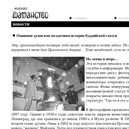
●
●
главная
все но
новости
●
Ожившие души или загадочная история буддийской статуи
Эту, произошедшую полтора года назад, историю я почти забыл. По к
вернуться к теме душ Цугольского дацана… Теме загадочной, если не с
На ловца и зверь…
Эта история началась в я
службы и информации. Мне
передал мне диск с фотог
многозначительно добави
компьютера открылись сн
скепсис Фомы неверующег
восьмиметровой статуи б
покрыты множеством проз
структуру. "Где-то я это у
К фотографиям прилагался
1897 году. Однако в 1930-е годы советские власти закрыли монастырь,
Ленинград, где она хранилась до начала 1990-х в Музее религии. В 19
втором этаже дугана. Лишь в 2002-м году шэрээтэ (настоятель) Цугол
нового "жилища" Майдари. Тогда под руководством улан-удэнского маст