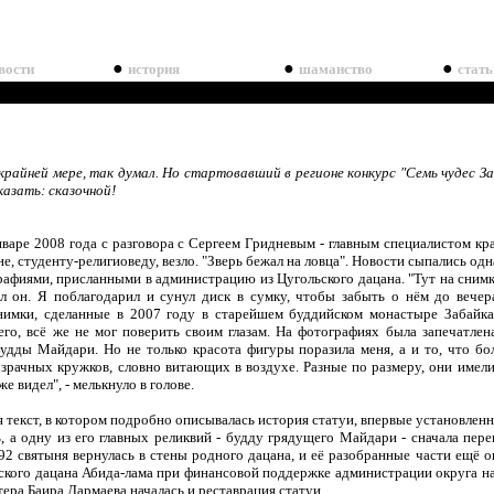
●
●
●
вости
история
шаманство
стать
райней мере, так думал. Но стартовавший в регионе конкурс "Семь чудес За
казать: сказочной!
нваре 2008 года с разговора с Сергеем Гридневым - главным специалистом кр
, студенту-религиоведу, везло. "Зверь бежал на ловца". Новости сыпались одна
рафиями, присланными в администрацию из Цугольского дацана. "Тут на снимка
л он. Я поблагодарил и сунул диск в сумку, чтобы забыть о нём до вечер
имки, сделанные в 2007 году в старейшем буддийском монастыре Забайкал
о, всё же не мог поверить своим глазам. На фотографиях была запечатлен
удды Майдари. Но не только красота фигуры поразила меня, а и то, что б
рачных кружков, словно витающих в воздухе. Разные по размеру, они имел
же видел", - мелькнуло в голове.
 текст, в котором подробно описывалась история статуи, впервые установленн
 а одну из его главных реликвий - будду грядущего Майдари - сначала перев
92 святыня вернулась в стены родного дацана, и её разобранные части ещё о
ьского дацана Абида-лама при финансовой поддержке администрации округа на
ера Баира Дармаева началась и реставрация статуи.