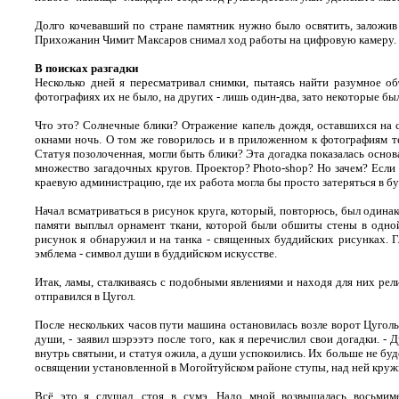
Долго кочевавший по стране памятник нужно было освятить, заложив
Прихожанин Чимит Максаров снимал ход работы на цифровую камеру. Он
В поисках разгадки
Несколько дней я пересматривал снимки, пытаясь найти разумное об
фотографиях их не было, на других - лишь один-два, зато некоторые б
Что это? Солнечные блики? Отражение капель дождя, оставшихся на стё
окнами ночь. О том же говорилось и в приложенном к фотографиям те
Статуя позолоченная, могли быть блики? Эта догадка показалась основа
множество загадочных кругов. Проектор? Photo-shop? Но зачем? Если б
краевую администрацию, где их работа могла бы просто затеряться в бу
Начал всматриваться в рисунок круга, который, повторюсь, был одинак
памяти выплыл орнамент ткани, которой были обшиты стены в одно
рисунок я обнаружил и на танка - священных буддийских рисунках. Г
эмблема - символ души в буддийском искусстве.
Итак, ламы, сталкиваясь с подобными явлениями и находя для них рел
отправился в Цугол.
После нескольких часов пути машина остановилась возле ворот Цугол
души, - заявил шэрээтэ после того, как я перечислил свои догадки. 
внутрь святыни, и статуя ожила, а души успокоились. Их больше не буде
освящении установленной в Могойтуйском районе ступы, над ней кружил
Всё это я слушал, стоя в сумэ. Надо мной возвышалась восьмим