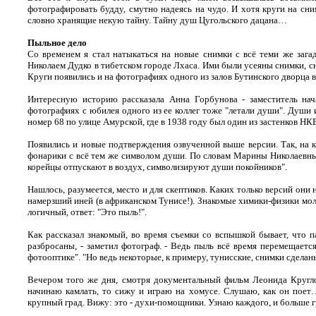
фотографировать будду, смутно надеясь на чудо. И хотя круги на сни
словно хранящие некую тайну. Тайну душ Цугольского дацана…
Пыльное дело
Со временем я стал натыкаться на новые снимки с всё теми же заг
Николаем Дудко в тибетском городе Лхаса. Ими были усеяны снимки, 
Круги появились и на фотографиях одного из залов Бутинского дворца 
Интересную историю рассказала Анна Горбунова - заместитель на
фотографиях с юбилея одного из ее коллег тоже "летали души". Души 
номер 68 по улице Амурской, где в 1938 году был один из застенков Н
Появились и новые подтверждения озвученной выше версии. Так, на
фонарики с всё тем же символом души. По словам Марины Николаевны,
корейцы отпускают в воздух, символизируют души покойников".
Нашлось, разумеется, место и для скептиков. Каких только версий они
намерзший иней (в африканском Тунисе!). Знакомые химики-физики молч
логичный, ответ: "Это пыль!".
Как рассказал знакомый, во время съемки со вспышкой бывает, что п
разбросаны, - заметил фотограф. - Ведь пыль всё время перемещаетс
фотооптике". "Но ведь некоторые, к примеру, тунисские, снимки сделаны
Вечером того же дня, смотря документальный фильм Леонида Кругл
начинаю камлать, то сижу и играю на хомусе. Слушаю, как он поет… 
крупный град. Вижу: это - духи-помощники. Узнаю каждого, и больше г