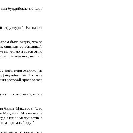
рами буддийские монахи.
ой структурой. На одних
тором было видно, что за
ит, снимали со вспышкой.
не могли, но и здесь было
 на телевидение, но ни в
ру дней меня осенило: из
ом Дондукбаевым. Схожий
ниц которой красовалась
душу. С этим выводом я и
ин Чимит Максаров. "Это
и им Майдари. Мы вложили
огда я принимал участие в
этом огромный круг".
бида-ламы, я продолжал