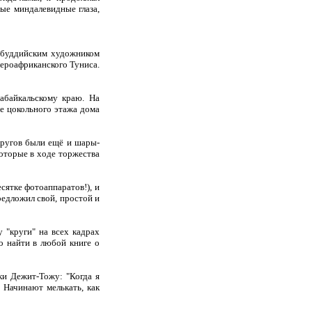
тые миндалевидные глаза,
м буддийским художником
вероафриканского Туниса.
абайкальскому краю. На
фе цокольного этажа дома
кругов были ещё и шары-
оторые в ходе торжества
сятке фотоаппаратов!), и
редложил свой, простой и
у "круги" на всех кадрах
но найти в любой книге о
ки Дежит-Тожу: "Когда я
 Начинают мелькать, как