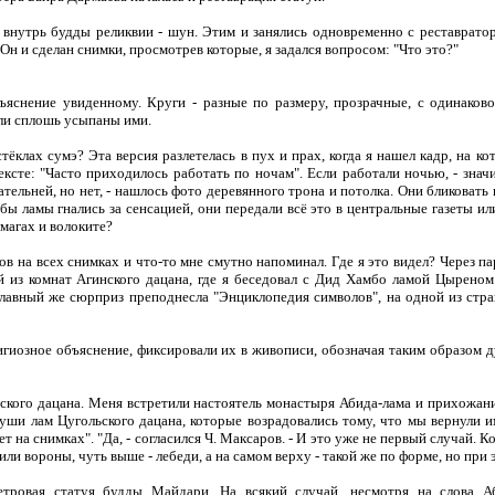
 внутрь будды реликвии - шун. Этим и занялись одновременно с реставрато
 и сделан снимки, просмотрев которые, я задался вопросом: "Что это?"
ъяснение увиденному. Круги - разные по размеру, прозрачные, с одинаков
ыли сплошь усыпаны ими.
клах сумэ? Эта версия разлетелась в пух и прах, когда я нашел кадр, на ко
ксте: "Часто приходилось работать по ночам". Если работали ночью, - знач
тельней, но нет, - нашлось фото деревянного трона и потолка. Они бликовать 
ы ламы гнались за сенсацией, они передали всё это в центральные газеты или
магах и волоките?
ов на всех снимках и что-то мне смутно напоминал. Где я это видел? Через па
й из комнат Агинского дацана, где я беседовал с Дид Хамбо ламой Цырен
лавный же сюрприз преподнесла "Энциклопедия символов", на одной из стра
игиозное объяснение, фиксировали их в живописи, обозначая таким образом 
ьского дацана. Меня встретили настоятель монастыря Абида-лама и прихожан
- Души лам Цугольского дацана, которые возрадовались тому, что мы вернул
т на снимках". "Да, - согласился Ч. Максаров. - И это уже не первый случай. К
и вороны, чуть выше - лебеди, а на самом верху - такой же по форме, но при 
етровая статуя будды Майдари. На всякий случай, несмотря на слова А