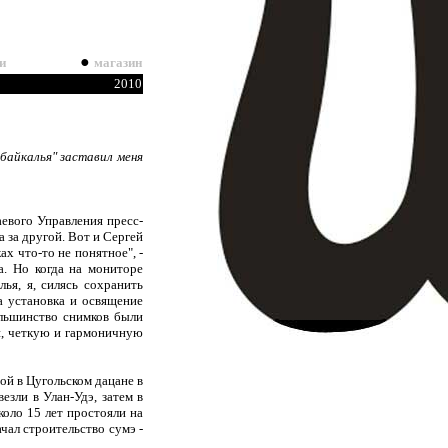
●
и
магазин
20
10
байкалья" заставил меня
аевого Управления пресс-
 за другой. Вот и Сергей
х что-то не понятное", -
а. Но когда на мониторе
ья, я, силясь сохранить
а установка и освящение
ольшинство снимков были
и, четкую и гармоничную
ой в Цугольском дацане в
езли в Улан-Удэ, затем в
коло 15 лет простояли на
чал строительство сумэ -