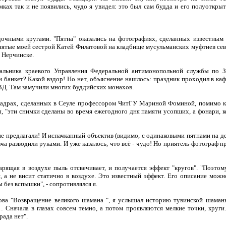
мках так и не появились, чудо я увидел: это был сам будда и его полуоткры
адочными кругами. "Пятна" оказались на фотографиях, сделанных известны
снятые моей сестрой Катей Филатовой на кладбище мусульманских муфтиев се
в Нерчинске.
чальника краевого Управления Федеральной антимонопольной службы по З
и банкет? Какой вздор! Но нет, объяснение нашлось: праздник проходил в ка
КВД. Там замучили многих буддийских монахов.
 кадрах, сделанных в Сеуле профессором ЧитГУ Мариной Фоминой, помимо 
 "эти снимки сделаны во время ежегодного дня памяти усопших, а фонари, к
 не предлагали! И испачканный объектив (видимо, с одинаковыми пятнами на де
а разводили руками. И уже казалось, что всё - чудо! Но приятель-фотограф п
арящая в воздухе пыль отсвечивает, и получается эффект "кругов". "Поэтом
я, а не висит статично в воздухе. Это известный эффект. Его описание мож
 без вспышки", - сопротивлялся я.
ова "Возвращение великого шамана ", я услышал историю тувинской шаман
Сначала в глазах совсем темно, а потом проявляются мелкие точки, круги.
рада нет".