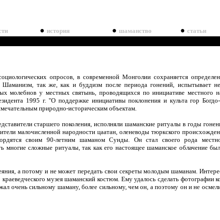
●
●
●
сти
история
шаманство
статьи
социологических опросов, в современной Монголии сохраняется определе
. Шаманизм, так же, как и буддизм после периода гонений, испытывает н
ых молебнов у местных святынь, проводящихся по инициативе местного на
езидента 1995 г. "О поддержке инициативы поклонения и культа гор Богдо
имечательным природно-историческим объектам.
едставители старшего поколения, исполняли шаманские ритуалы в годы гонен
вители малочисленной народности цаатан, оленеводы тюркского происхожде
гордятся своим 90-летним шаманом Сунды. Он стал своего рода местн
ть многие сложные ритуалы, так как его настоящее шаманское облачение бы
яния, а потому и не может передать свои секреты молодым шаманам. Интерес
о краеведческого музея шаманский костюм. Ему удалось сделать фотографии к
ежал очень сильному шаману, более сильному, чем он, а поэтому он и не осмел