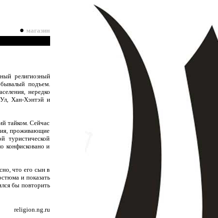
●
магазин
нный религиозный
ебывалый подъем.
селения, нередко
-Ул, Хан-Хэнтэй и
ий тайком. Сейчас
ния, проживающие
ой туристической
ло конфисковано и
но, что его сын в
остюма и показать
ился бы повторить
religion.ng.ru