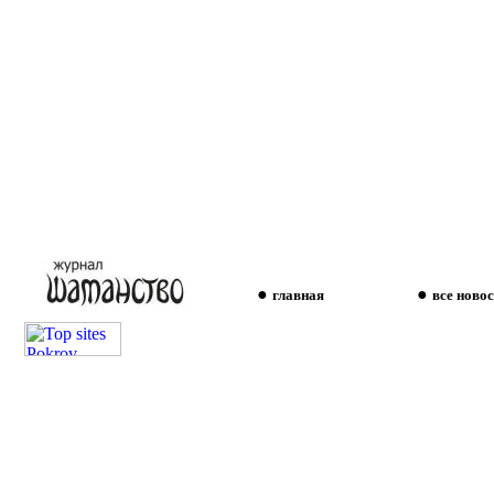
●
●
главная
все новос