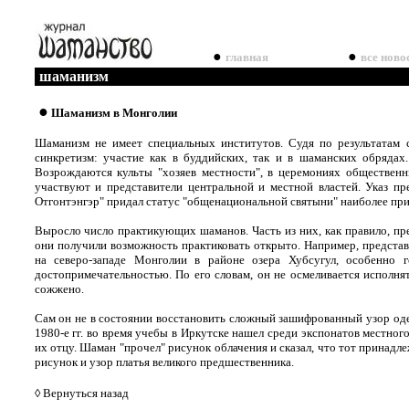
●
●
главная
все ново
шаманизм
●
Шаманизм в Монголии
Шаманизм не имеет специальных институтов. Судя по результатам 
синкретизм: участие как в буддийских, так и в шаманских обрядах
Возрождаются культы "хозяев местности", в церемониях общественн
участвуют и представители центральной и местной властей. Указ пр
Отгонтэнгэр" придал статус "общенациональной святыни" наиболее пр
Выросло число практикующих шаманов. Часть из них, как правило, пр
они получили возможность практиковать открыто. Например, предста
на северо-западе Монголии в районе озера Хубсугул, особенно 
достопримечательностью. По его словам, он не осмеливается исполня
сожжено.
Сам он не в состоянии восстановить сложный зашифрованный узор оде
1980-е гг. во время учебы в Иркутске нашел среди экспонатов местног
их отцу. Шаман "прочел" рисунок облачения и сказал, что тот принадл
рисунок и узор платья великого предшественника.
◊
Вернуться назад