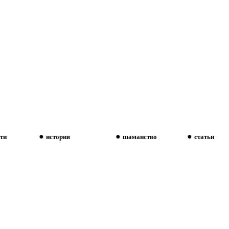
●
●
●
ти
история
шаманство
статьи