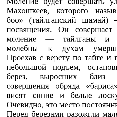
Моление будет совершать у
Махошкеев, которого назыв
боо» (тайлганский шамай)
посвящения. Он совершает 
моление — тайлганы и п
молебны к духам умерш
Проехав с версту по тайге и
небольшой подъем, останов
берез, выросших близ 
совершения обряда «бариса
висят синие и белые лоску
Очевидно, это место постоянн
Перед березами разожгли мал