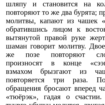
шляпу и становится на ко
повторяют то же два бурята; п
молитвы, капают из чашек «с
обратившись лицом к восто
вытянутой правой руке жер
шаман говорит молитву. Двое
же позе повторяют сло
произносят в конце «сээ
взмахом брызгают из чаш
повторяется три раза. По
обращения бросают вперед ч
«тюёрэк», гадая о счастии