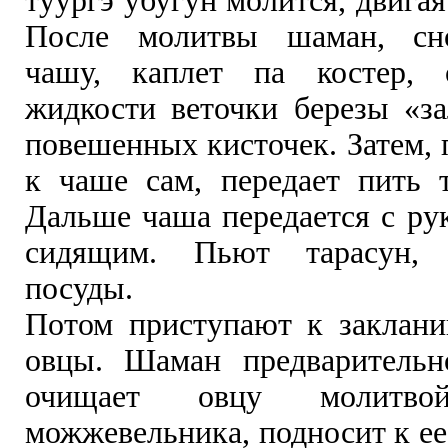
туургэ убугун молится, двигая
После молитвы шаман, сн
чашу, каплет па костер, 
жидкости веточки березы «з
повешенных кисточек. Затем,
к чаше сам, передает пить т
Дальше чаша передается с ру
сидящим. Пьют тарасун, 
посуды.
Потом приступают к заклан
овцы. Шаман предварительн
очищает овцу молитвой
можжевельника, подносит к ее