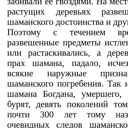
забивали ее гвоздями. На мес
растущих деревьях разве
шаманского достоинства и дру
Поэтому с течением вре
развешенные предметы истлев
или растаскивались, а дере
прах шамана, падало, исчез
всякие наружные призна
шаманского погребения. Так 
шамана Богдана, умершего,
бурят, девять поколений том
почти 300 лет тому наза
очевидных следов шаманск