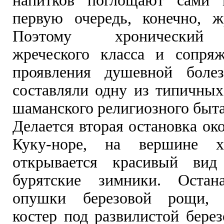
напитков поглощают сами 
первую очередь, конечно, 
Поэтому хронический 
жреческого класса и сопря
проявления душевной болез
составляли одну из типичных
шаманского религиозного быта
Делается вторая остановка ок
Куку-норе, на вершине х
открывается красивый ви
бурятские зимники. Остан
опушки березовой рощи, 
костер под развилистой бере