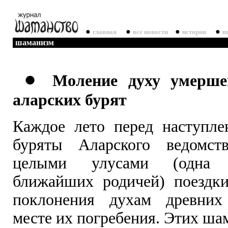
●
●
●
●
главная
все новости
история
ш
шаманизм
●
Моление духу умерше
аларских бурят
Каждое лето перед наступле
буряты Аларского ведомст
целыми улусами (одна 
ближайших родичей) поездк
поклонения духам древни
месте их погребения. Этих ша