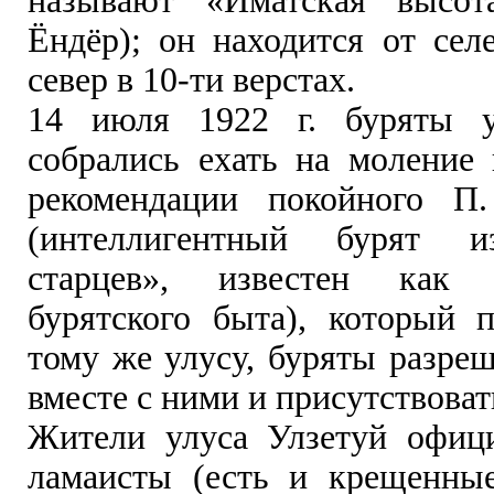
называют «Иматская высот
Ёндёр); он находится от сел
север в 10-ти верстах.
14 июля 1922 г. буряты у
собрались ехать на моление 
рекомендации покойного П.
(интеллигентный бурят и
старцев», известен как и
бурятского быта), который 
тому же улусу, буряты разре
вместе с ними и присутствоват
Жители улуса Улзетуй офиц
ламаисты (есть и крещенные