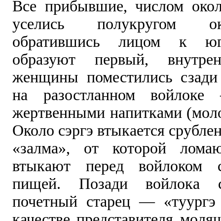
Все прибывшие, числом окол
уселись полукругом ок
обратившись лицом к ю
образуют первый, внутре
женщины поместились сзади
на разостланном войлоке
жертвенными напитками (моло
Около сэргэ втыкается срубле
«залма», от которой лома
втыкают перед войлоком 
пищей. Позади войлока с
почетный старец — «туургэ
качестве представителя моля