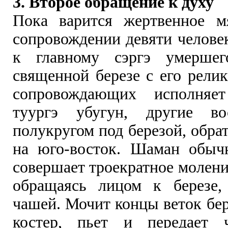
3. Второе обращение к духу
Пока варится жертвенное м
сопровождении девяти челове
к главному сэргэ умерше
священной березе с его рели
сопровождающих исполняет
туургэ убугун, другие во
полукругом под березой, обр
на юго-восток. Шаман обыч
совершает троекратное молени
обращаясь лицом к березе,
чашей. Мочит концы веток бер
костер, пьет и передает 