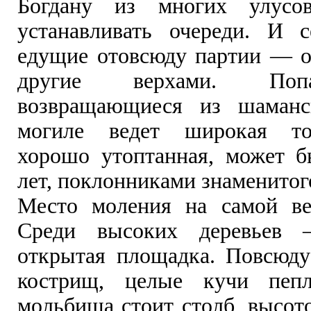
Богдану из многих улусов
устанавливать очереди. И 
едущие отовсюду партии — од
другие верхами. Поп
возвращающиеся из шаман
могиле ведет широкая то
хорошо утоптанная, может б
лет, поклонниками знаменитог
Место моления на самой ве
Среди высоких деревьев 
открытая площадка. Повсюд
кострищ, целые кучи пеп
мольбища стоит столб, высот