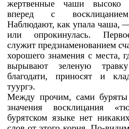
жертвенные чаши высоко 
вперед с восклицанием
Наблюдают, как упала чаша, 
или опрокинулась. Перво
служит предзнаменованием сча
хорошего знамения с места, г
вырывают зеленую трав
благодати, приносят и кла
туургэ.
Между прочим, сами буряты
значения восклицания «т
бурятском языке нет никаки
слов от этого корня. По-видим