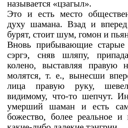
называется «цзагыл».
Это и есть место обществе
духу шамана. Взад и впере
бурят, стоит шум, гомон и пья
Вновь прибывающие старые 
сэргэ, сняв шляпу, припад
колено, выставляя правую 
молятся, т. е., вынесши впе
лица правую руку, шеве
видимому, что-то шепчут. И
умерший шаман и есть сам
божество, более реальное и 
какие-либо далекие тэнгрии.