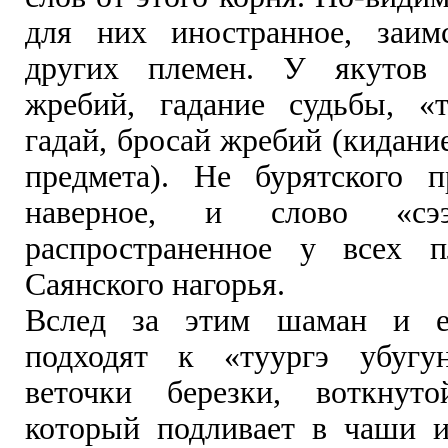
для них иностранное, заим
других племен. У якутов
жребий, гадание судьбы, «
гадай, бросай жребий (кидани
предмета). Не бурятского п
наверное, и слово «сэ
распространенное у всех п
Саянского нагорья.
Вслед за этим шаман и е
подходят к «туургэ убугу
веточки березки, воткнут
который подливает в чаши 