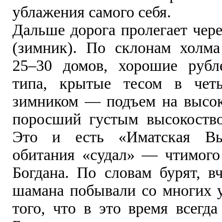
ублажения самого себя.
Дальше дорога пролегает чер
(зимник). По склонам холм
25–30 домов, хорошие рубл
типа, крытые тесом в четы
зимником — подъем на высок
поросший густым высокоств
Это и есть «Иматская Вы
обитания «судал» — чтимого
Богдана. По словам бурят, в
шамана побывали со многих у
того, что в это время всегд