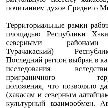
почитанием духов Среднего М
Территориальные рамки рабо
площадью Республики Хака
северными районами 
Турачакаский) Республ
Последний регион выбран в ка
исследования вследст
приграничного террит
положения, что позволяло д
(хакасам и северным алтайца
культурный взаимообмен. А