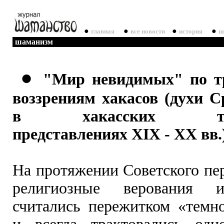
●
●
●
●
главная
все новости
история
ш
шаманизм
●
"Мир невидимых" по т
воззрениям хакасов (духи 
в хакасских трад
представлениях XIX - XX вв.
На протяжении Советского пе
религиозные верования 
считались пережитком «темн