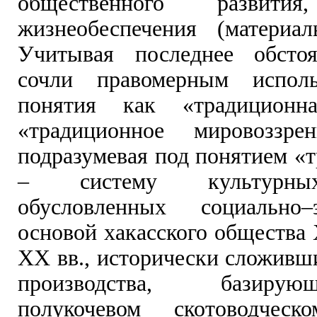
общественного развития
жизнеобеспечения (материал
Учитывая последнее обстоя
сочли правомерным исполь
понятия как «традиционна
«традиционное мировоззре
подразумевая под понятием «
– систему культурны
обусловленных социально–э
основой хакасского общества 
XX вв., исторически сложивш
производства, базир
полукочевом скотоводческо