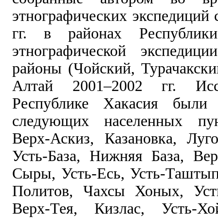
этнографических экспедиций 
гг. в районах Республик
этнографической экспедици
районы (Чойский, Турачакски
Алтай 2001–2002 гг. Исс
Республике Хакасия были
следующих населенных пун
Верх-Аскиз, Казановка, Луго
Усть-База, Нижняя База, Вер
Сыры, Усть-Есь, Усть-Таштып
Политов, Чахсы Хоных, Уст
Верх-Тея, Кизлас, Усть-Хо