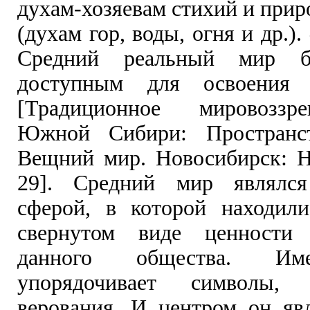
духам-хозяевам стихий и при
(духам гор, воды, огня и др.)
Средний реальный мир б
доступным для освоения 
[Традиционное мировоззр
Южной Сибири: Пространс
Вещний мир. Новосибирск: На
29]. Средний мир являлся
сферой, в которой находил
свернутом виде ценности
данного общества. Им
упорядочивает символы,
верования. И центром он явл