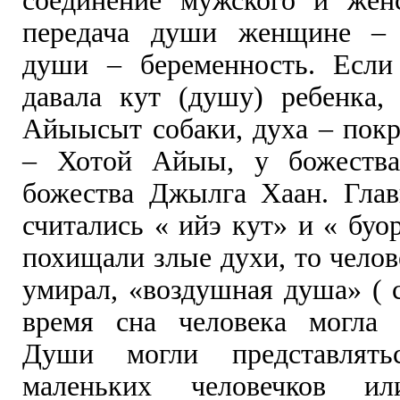
соединение мужского и жен
передача души женщине – 
души – беременность. Есл
давала кут (душу) ребенка,
Айыысыт собаки, духа – покр
– Хотой Айыы, у божества
божества Джылга Хаан. Гла
считались « ийэ кут» и « буор
похищали злые духи, то челов
умирал, «воздушная душа» ( 
время сна человека могла с
Души могли представлять
маленьких человечков ил