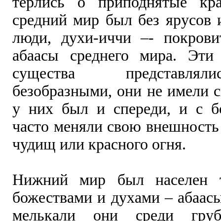
терлись о приподнятые кра
средний мир был без ярусов 
люди, духи-иччи –- покров
абаасы среднего мира. Эти
существа представля
безобразными, они не имели 
у них был и спереди, и с бо
часто меняли свою внешность
чудищ или красного огня.
Нижний мир был населен 
божествами и духами – абаасы
мелькали они среди груб