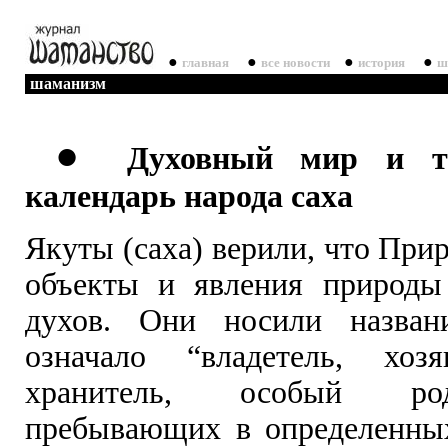
●
●
●
●
главная
все новости
история
ш
шаманизм
●
Духовный мир и т
календарь народа саха
Якуты (саха) верили, что Прир
объекты и явления природы
духов. Они носили назван
означало “владетель, хозя
хранитель, особый ро
пребывающих в определенны