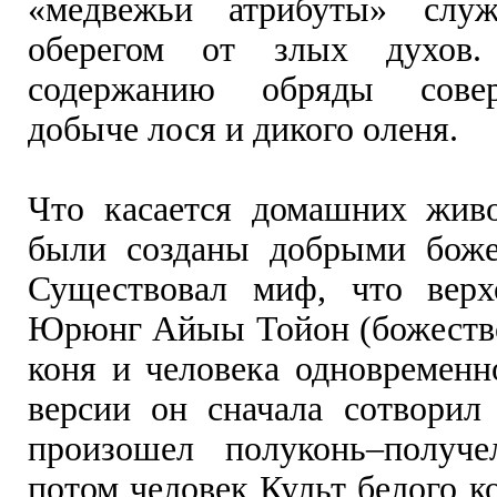
«медвежьи атрибуты» слу
оберегом от злых духов.
содержанию обряды сове
добыче лося и дикого оленя.
Что касается домашних жив
были созданы добрыми боже
Существовал миф, что верх
Юрюнг Айыы Тойон (божество
коня и человека одновременн
версии он сначала сотворил 
произошел полуконь–получе
потом человек Культ белого к