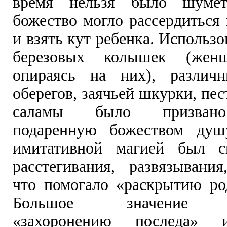
время нельзя было шуметь
божество могло рассердиться
и взять кут ребенка. Использо
березовых колышек (женщ
опираясь на них), различн
оберегов, заячьей шкурки, пес
саламы было призвано
подаренную божеством душ
имитативной магией был с
расстегивания, развязывания
что помогало «раскрытию ро
Большое значение пр
«захоронению последа» 