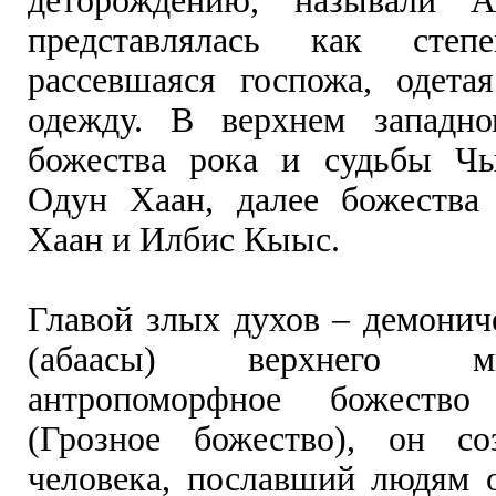
деторождению, называли 
представлялась как степ
рассевшаяся госпожа, одет
одежду. В верхнем западн
божества рока и судьбы Ч
Одун Хаан, далее божества
Хаан и Илбис Кыыс.
Главой злых духов – демонич
(абаасы) верхнего 
антропоморфное божеств
(Грозное божество), он со
человека, пославший людям 