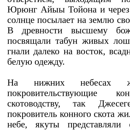
Юрюнг Айыы Тойона и через 
солнце посылает на землю свое
В древности высшему бож
посвящали табун живых лош
гнали далеко на восток, всад
белую одежду.
На нижних небесах ж
покровительствующие ко
скотоводству, так Джес
покровитель конного скота жи
небе, якуты представляли 