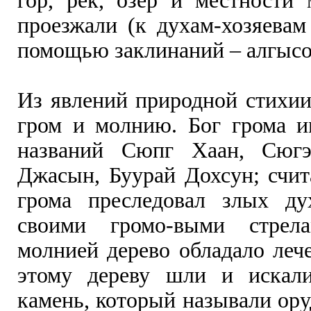
гор, рек, озер и местности
проезжали (к духам-хозяевам
помощью заклинаний – алгысо
Из явлений природной стихии
гром и молнию. Бог грома и
названий Сюпг Хаан, Сюг
Джасын, Буурай Дохсун; счит
грома преследовал злых ду
своими громо-выми стрела
молнией дерево обладало леч
этому дереву шли и искал
камень, который называли ор