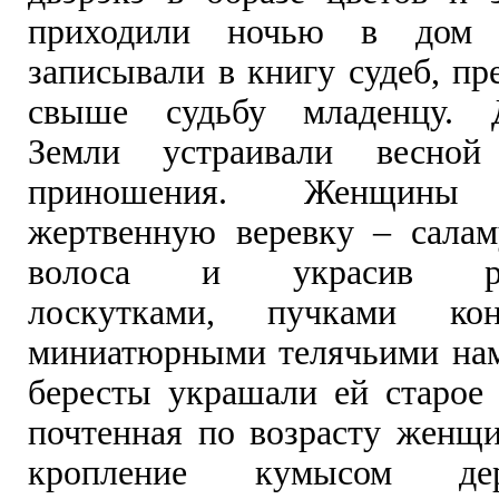
приходили ночью в дом
записывали в книгу судеб, п
свыше судьбу младенцу. Д
Земли устраивали весной
приношения. Женщины и
жертвенную веревку – салам
волоса и украсив раз
лоскутками, пучками кон
миниатюрными телячьими на
бересты украшали ей старое 
почтенная по возрасту женщи
кропление кумысом дер