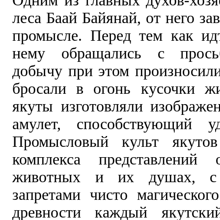
Одним из главных духов-хозя
леса Баай Байянай, от него за
промысле. Перед тем как ид
нему обращались с прось
добычу при этом произносили
бросали в огонь кусочки ж
якуты изготовляли изображен
амулет, способствующий уд
Промысловый культ якутов
комплекса представлений
животных и их душах, с
запретами чисто магического
древности каждый якутски