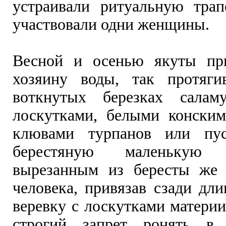
устраивали ритуальную трап
участвовали одни женщины.
Весной и осенью якуты пр
хозяину воды, так протяги
воткнутых березках салам
лоскутками, белыми конски
клювами турпанов или пу
берестяную маленькую
вырезанным из бересты же 
человека, привязав сзади дл
веревку с лоскутками матери
строгий запрет ронять в