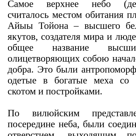
Самое верхнее небо (де
считалось местом обитания 
Айыы Тойона – высшего бел
якутов, создателя мира и люд
общее название высши
олицетворяющих собою начало
добра. Это были антропоморф
одетые в богатые меха со 
скотом и постройками.
По вилюйским представле
посередине неба, были соеди
отверстием, выходящим п