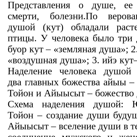
Представления о душе, ее 
смерти, болезни.По верова
душой (кут) обладали расте
птицы. У человека было три 
буор кут – «земляная душа»; 2
«воздушная душа»; 3. ийэ кут
Наделение человека душой 
два главных божества айыы
Тойон и Айыысыт – божество 
Схема наделения душой:
Тойон – создание души будущ
Айыысыт – вселение души в т