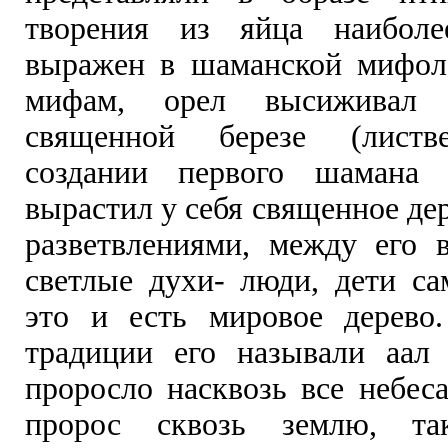
творения из яйца наибол
выражен в шаманской мифол
мифам, орел высиживал
священной березе (листв
создании первого шамана
вырастил у себя священное де
разветвлениями, между его 
светлые духи- люди, дети са
это и есть мировое дерево
традиции его называли аал
проросло насквозь все небеса
пророс сквозь землю, та