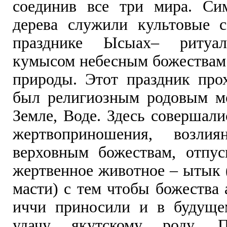
соединив все три мира. Си
дерева служили культовые 
празднике Ысыах– ритуал
кумысом небесным божествам
природы. Этот праздник про
был религиозным родовым м
Земле, Воде. Здесь совершал
жертвоприношения, возли
верховным божествам, отпу
жертвенное животное – ытык 
масти) с тем чтобы божества
иччи приносили и в будуще
удачу якутскому роду. П