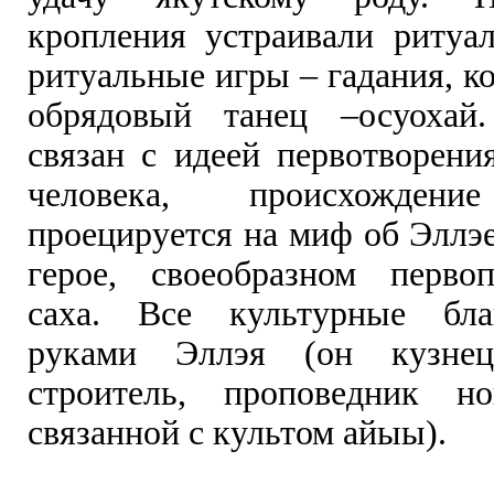
кропления устраивали ритуал
ритуальные игры – гадания, к
обрядовый танец –осуоха
связан с идеей первотворени
человека, происхождени
проецируется на миф об Эллэ
герое, своеобразном перво
саха. Все культурные бла
руками Эллэя (он кузнец
строитель, проповедник но
связанной с культом айыы).