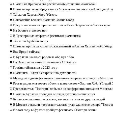
○
Шаман из Прибайкалья рассказал об угощении «монгола»
●
Шаманы провели обряд в честь божеств — покровителей города Ирк
○
Тайлаган Харгын Хоёр Yбгэдтэ
●
Поклонение великой шаманке Эмниг т
өө
дэ
○
Иркутские шаманы приглашают на тайлган Закрытия небесных врат
●
На фронте атеистов нет
○
В Туве прошло открытие фестиваля шаманизма
●
Тайлаган Бүүбэйн төөдэ
○
Шаманы приглашают на торжественный тайлаган Харгын Хоёр Убгэд
●
Ехэ Ердой тайлаган
○
В Бурятии начались родовые обряды обоо
●
На Ольхоне шаманы поклонились 13 Хаатам
○
График тайлаганов в 2023 году
●
Шаманизм - ключ к сохранению духовности
○
Международный фестиваль шаманизма впервые проходит в Монголи
●
Реставрация культового объекта шаманистов «Харгын Хоёр Yбгэдэй 
○
Представитель "Тэнгэри" побывал на конференции шаманов Монголи
●
Шаманы Бурятии проводят обряды духовного очищения
○
Бурятские шаманы рассказали, как отличить их от других людей
●
В Москве открыли представительство улан-удэнского центра "Тэнгэр
○
В этом году в Бурятии пройдет фестиваль «Тэнгэри Азии»