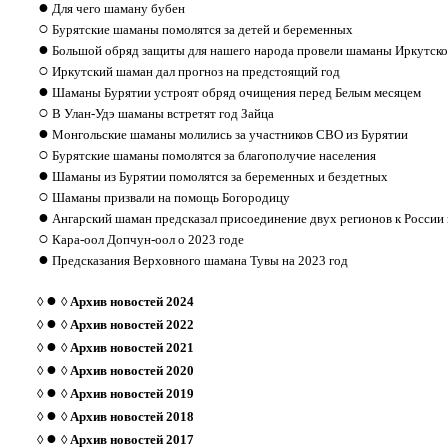
●
Для чего шаману бубен
○
Бурятские шаманы помолятся за детей и беременных
●
Большой обряд защиты для нашего народа провели шаманы Иркутско
○
Иркутский шаман дал прогноз на предстоящий год
●
Шаманы Бурятии устроят обряд очищения перед Белым месяцем
○
В Улан-Удэ шаманы встретят год Зайца
●
Монгольские шаманы молились за участников СВО из Бурятии
○
Бурятские шаманы помолятся за благополучие населения
●
Шаманы из Бурятии помолятся за беременных и бездетных
○
Шаманы призвали на помощь Богородицу
●
Ангарский шаман предсказал присоединение двух регионов к России 
○
Кара-оол Допчун-оол о 2023 годе
●
Предсказания Верховного шамана Тувы на 2023 год
●
◊
◊
Архив новостей 2024
●
◊
◊
Архив новостей 2022
●
◊
◊
Архив новостей 2021
●
◊
◊
Архив новостей 2020
●
◊
◊
Архив новостей 2019
●
◊
◊
Архив новостей 2018
●
◊
◊
Архив новостей 2017